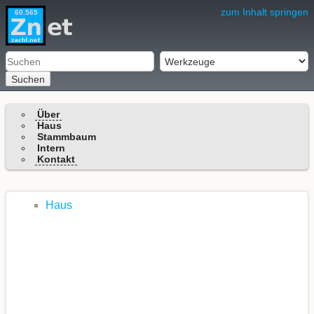
zum Inhalt springen
60.565
Suchen
Über
Haus
Stammbaum
Intern
Kontakt
Haus